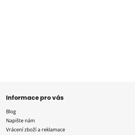
Z
á
Informace pro vás
p
a
Blog
t
Napište nám
í
Vrácení zboží a reklamace