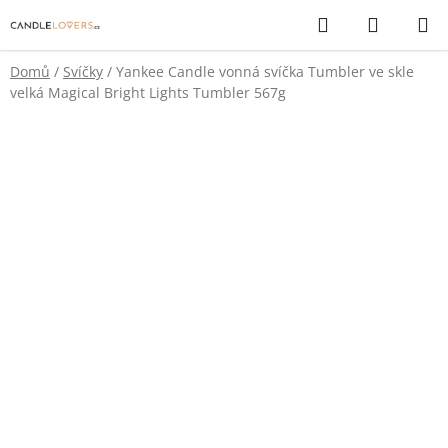
Přejít
Hledat
NÁKUP
na
KOŠÍK
obsah
Domů
/
Svíčky
/
Yankee Candle vonná svíčka Tumbler ve skle
velká Magical Bright Lights Tumbler 567g