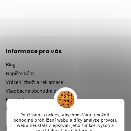
Z
á
Informace pro vás
p
a
Blog
t
Napište nám
í
Vrácení zboží a reklamace
Všeobecné obchodní podmínky
Podmínky ochrany osobních údajů
Kontakt
Používáme cookies, abychom Vám umožnili
pohodlné prohlížení webu a díky analýze provozu
webu neustále zlepšovali jeho funkce, výkon a
Kontakt
použitelnost.
Více informací