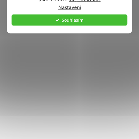
Nastavení
info
@
candlelovers.cz
Souhlasím
+420 292 332 727