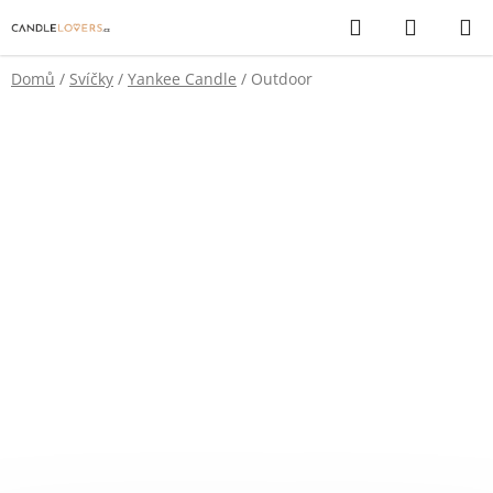
Přejít
Hledat
NÁKUP
na
KOŠÍK
obsah
Domů
/
Svíčky
/
Yankee Candle
/
Outdoor