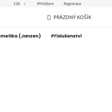
CZK
Přihlášení
Registrace
y osobních údajů
Kontakt
PRÁZDNÝ KOŠÍK
NÁKUPNÍ
KOŠÍK
smetika (Janzen)
Příslušenství