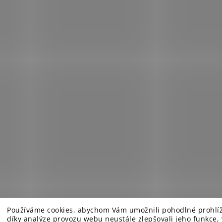
Používáme cookies, abychom Vám umožnili pohodlné prohlí
díky analýze provozu webu neustále zlepšovali jeho funkce,