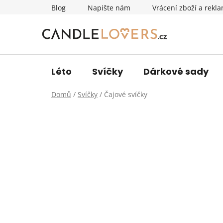
Přejít
Blog
Napište nám
Vrácení zboží a rekl
na
obsah
Léto
Svíčky
Dárkové sady
Domů
/
Svíčky
/
Čajové svíčky