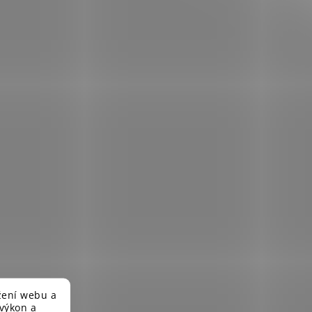
žení webu a
 výkon a