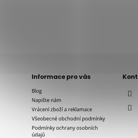
Z
á
Informace pro vás
Kont
p
a
Blog
t
Napište nám
í
Vrácení zboží a reklamace
Všeobecné obchodní podmínky
Podmínky ochrany osobních
údajů