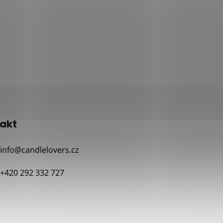
akt
info
@
candlelovers.cz
+420 292 332 727