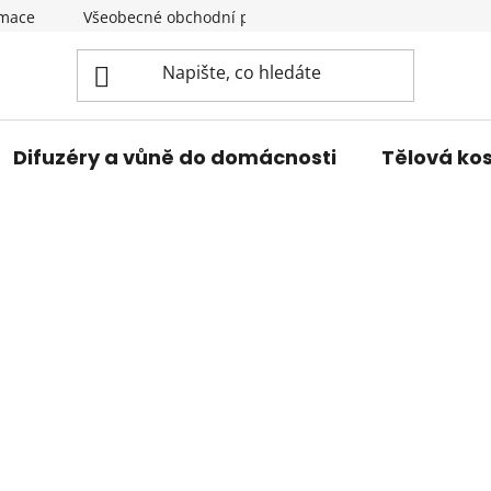
amace
Všeobecné obchodní podmínky
Podmínky ochran
Difuzéry a vůně do domácnosti
Tělová ko