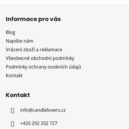
Z
á
Informace pro vás
p
a
Blog
t
Napište nám
í
Vrácení zboží a reklamace
Všeobecné obchodní podmínky
Podmínky ochrany osobních údajů
Kontakt
Kontakt
info
@
candlelovers.cz
+420 292 332 727