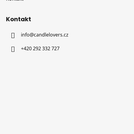
Kontakt
info
@
candlelovers.cz
+420 292 332 727