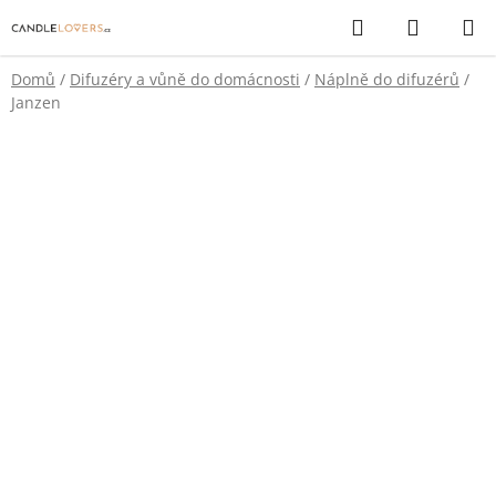
Přejít
Hledat
NÁKUP
na
KOŠÍK
obsah
Domů
/
Difuzéry a vůně do domácnosti
/
Náplně do difuzérů
/
Janzen