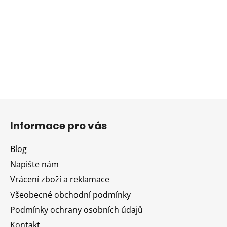
Z
á
Informace pro vás
p
a
Blog
t
Napište nám
í
Vrácení zboží a reklamace
Všeobecné obchodní podmínky
Podmínky ochrany osobních údajů
Kontakt