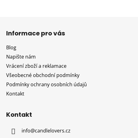
Z
á
Informace pro vás
p
a
Blog
t
Napište nám
í
Vrácení zboží a reklamace
Všeobecné obchodní podmínky
Podmínky ochrany osobních údajů
Kontakt
Kontakt
info
@
candlelovers.cz