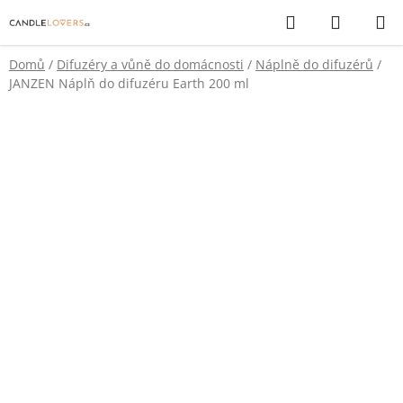
Přejít
Hledat
NÁKUP
na
KOŠÍK
obsah
Domů
/
Difuzéry a vůně do domácnosti
/
Náplně do difuzérů
/
JANZEN Náplň do difuzéru Earth 200 ml