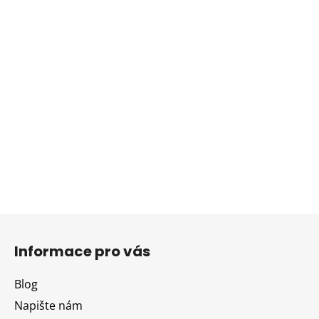
Z
á
Informace pro vás
p
a
Blog
t
Napište nám
í