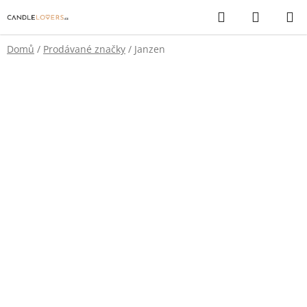
Přejít
Hledat
NÁKUP
na
KOŠÍK
obsah
Domů
/
Prodávané značky
/
Janzen