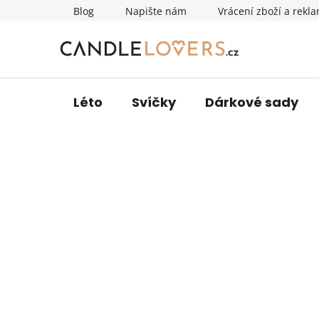
Přejít
Blog
Napište nám
Vrácení zboží a rekl
na
obsah
Léto
Svíčky
Dárkové sady