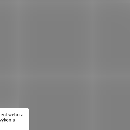
žení webu a
 výkon a