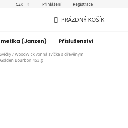
CZK
Přihlášení
Registrace
y osobních údajů
Kontakt
PRÁZDNÝ KOŠÍK
NÁKUPNÍ
KOŠÍK
smetika (Janzen)
Příslušenství
Svíčky
/
WoodWick vonná svíčka s dřevěným
Golden Bourbon 453 g