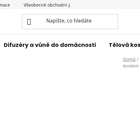
amace
Všeobecné obchodní podmínky
Podmínky ochran
Difuzéry a vůně do domácnosti
Tělová ko
Domů
/
knotem 