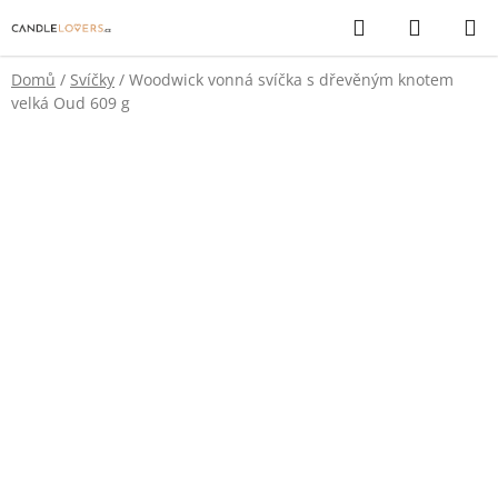
Přejít
Hledat
NÁKUP
na
KOŠÍK
obsah
Domů
/
Svíčky
/
Woodwick vonná svíčka s dřevěným knotem
velká Oud 609 g