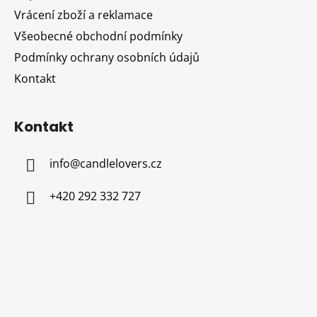
í
Vrácení zboží a reklamace
Všeobecné obchodní podmínky
Podmínky ochrany osobních údajů
Kontakt
Kontakt
info
@
candlelovers.cz
+420 292 332 727