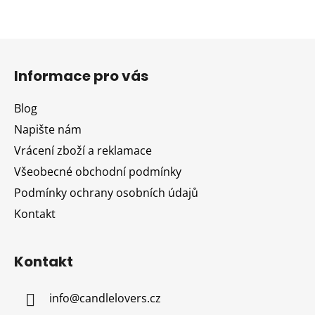
Z
á
Informace pro vás
p
a
Blog
t
Napište nám
í
Vrácení zboží a reklamace
Všeobecné obchodní podmínky
Podmínky ochrany osobních údajů
Kontakt
Kontakt
info
@
candlelovers.cz