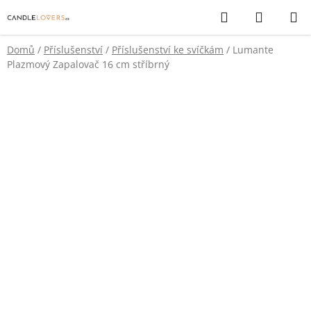
Přejít
Hledat
NÁKUP
na
KOŠÍK
obsah
Domů
/
Příslušenství
/
Příslušenství ke svíčkám
/
Lumante
Plazmový Zapalovač 16 cm stříbrný