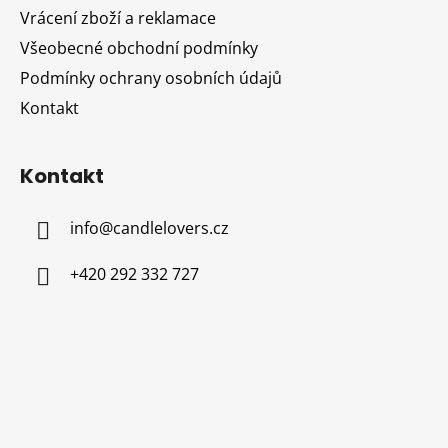
í
Vrácení zboží a reklamace
Všeobecné obchodní podmínky
Podmínky ochrany osobních údajů
Kontakt
Kontakt
info
@
candlelovers.cz
+420 292 332 727