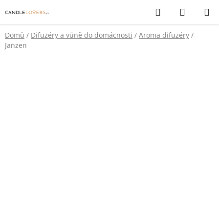
Přejít
Hledat
NÁKUP
na
KOŠÍK
obsah
Domů
/
Difuzéry a vůně do domácnosti
/
Aroma difuzéry
/
Janzen