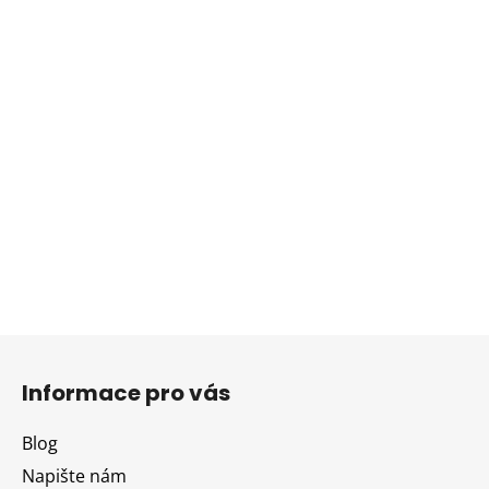
Z
á
Informace pro vás
p
a
Blog
t
Napište nám