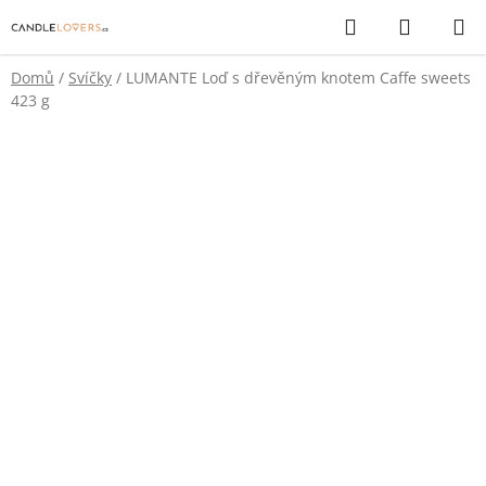
Přejít
Hledat
NÁKUP
na
KOŠÍK
obsah
Domů
/
Svíčky
/
LUMANTE Loď s dřevěným knotem Caffe sweets
423 g