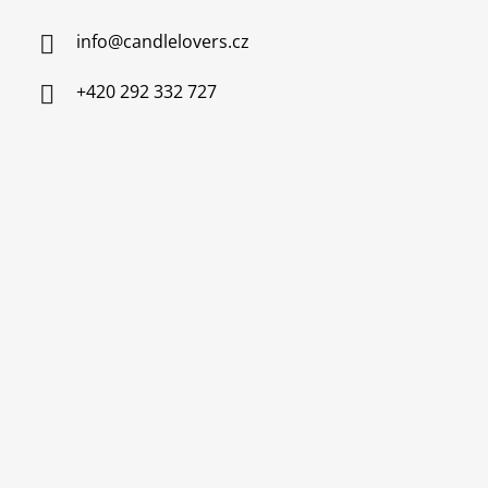
info
@
candlelovers.cz
+420 292 332 727