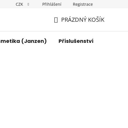
CZK
Přihlášení
Registrace
y osobních údajů
Kontakt
PRÁZDNÝ KOŠÍK
NÁKUPNÍ
KOŠÍK
smetika (Janzen)
Příslušenství