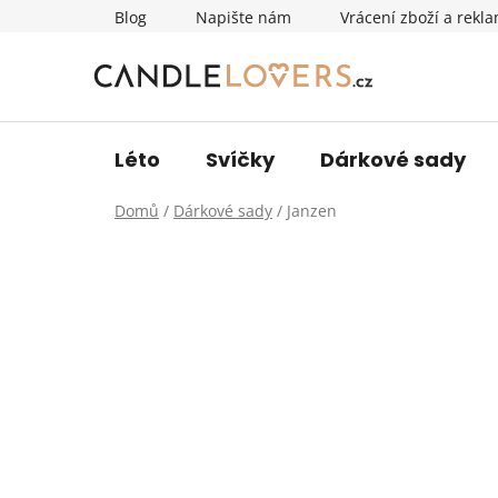
Přejít
Blog
Napište nám
Vrácení zboží a rekl
na
obsah
Léto
Svíčky
Dárkové sady
Domů
/
Dárkové sady
/
Janzen