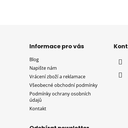
Z
á
Informace pro vás
Kont
p
a
Blog
t
Napište nám
í
Vrácení zboží a reklamace
Všeobecné obchodní podmínky
Podmínky ochrany osobních
údajů
Kontakt
Odebírat newsletter