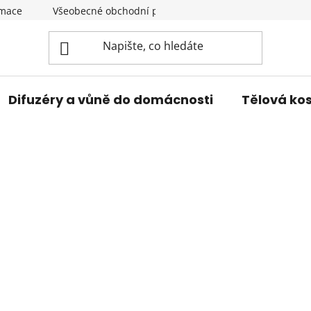
amace
Všeobecné obchodní podmínky
Podmínky ochran
Difuzéry a vůně do domácnosti
Tělová ko