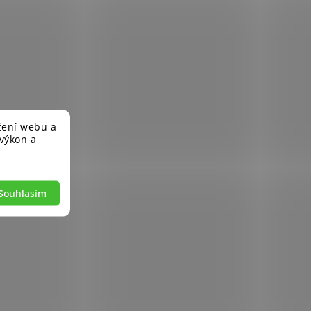
žení webu a
 výkon a
Souhlasím