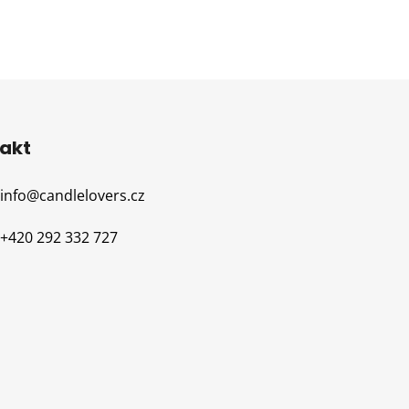
akt
info
@
candlelovers.cz
+420 292 332 727