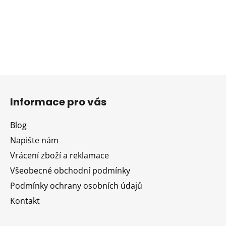
Z
á
Informace pro vás
p
a
Blog
t
Napište nám
í
Vrácení zboží a reklamace
Všeobecné obchodní podmínky
Podmínky ochrany osobních údajů
Kontakt