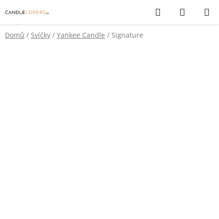
Přejít
Hledat
NÁKUP
na
KOŠÍK
obsah
Domů
/
Svíčky
/
Yankee Candle
/
Signature