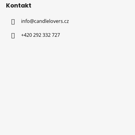
Kontakt
info
@
candlelovers.cz
+420 292 332 727