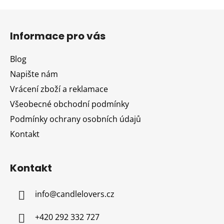
Z
á
Informace pro vás
p
a
Blog
t
Napište nám
í
Vrácení zboží a reklamace
Všeobecné obchodní podmínky
Podmínky ochrany osobních údajů
Kontakt
Kontakt
info
@
candlelovers.cz
+420 292 332 727