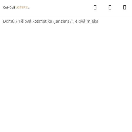
Přejít
Hledat
NÁKUP
na
KOŠÍK
obsah
Domů
/
Tělová kosmetika (Janzen)
/
Tělová mléka