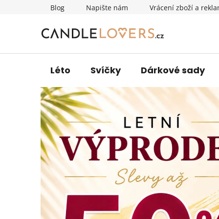
Přejít
Blog
Napište nám
Vrácení zboží a rekl
na
obsah
Léto
Svíčky
Dárkové sady
V
o
n
n
é
s