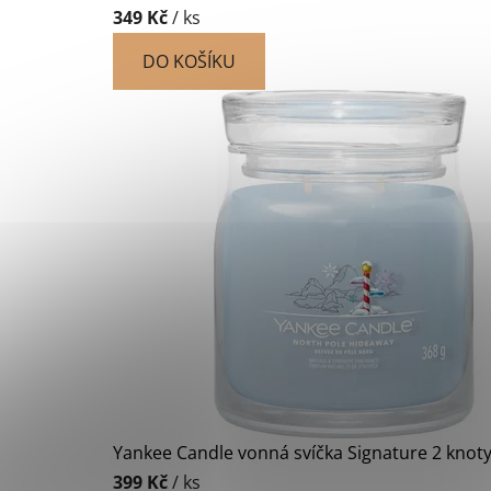
349 Kč
/ ks
DO KOŠÍKU
Yankee Candle vonná svíčka Signature 2 knot
399 Kč
/ ks