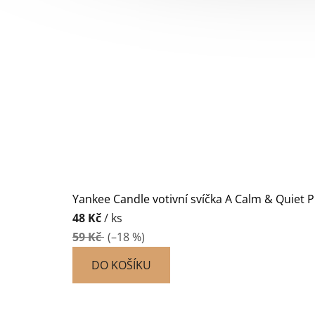
Yankee Candle votivní svíčka A Calm & Quiet P
48 Kč
/ ks
59 Kč
(–18 %)
DO KOŠÍKU