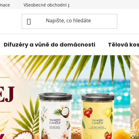
amace
Všeobecné obchodní podmínky
Podmínky ochran
Difuzéry a vůně do domácnosti
Tělová ko