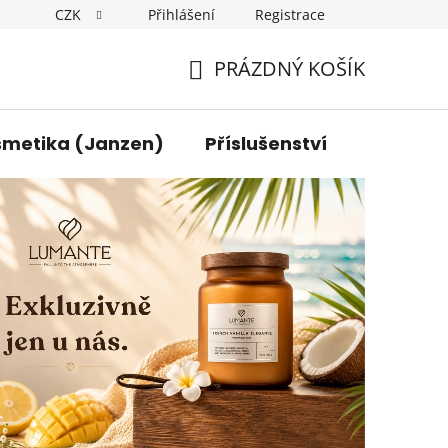
CZK
Přihlášení
Registrace
y osobních údajů
Kontakt
PRÁZDNÝ KOŠÍK
NÁKUPNÍ
KOŠÍK
smetika (Janzen)
Příslušenství