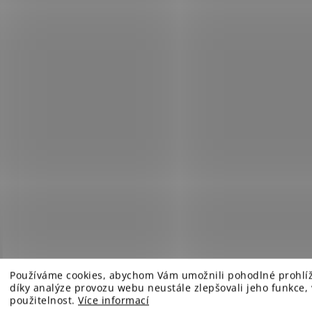
 velká North Pole Hideaway 567g
Používáme cookies, abychom Vám umožnili pohodlné prohlí
díky analýze provozu webu neustále zlepšovali jeho funkce,
použitelnost.
Více informací