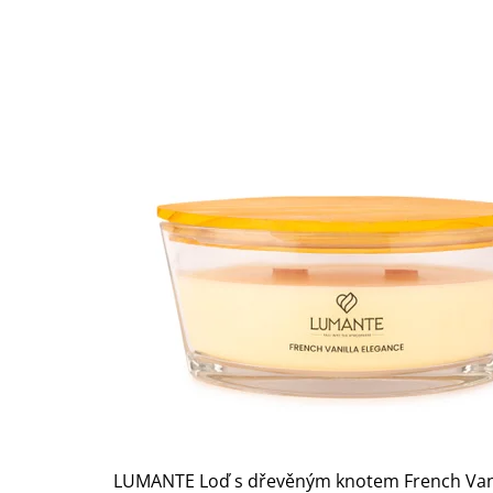
n
ý
d
o
m
o
v
LUMANTE Loď s dřevěným knotem French Vani