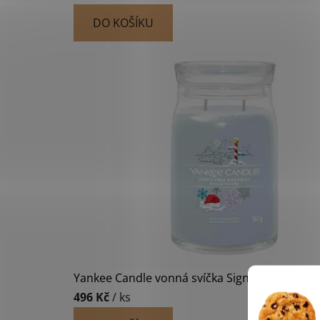
DO KOŠÍKU
Yankee Candle vonná svíčka Signature ve skle
496 Kč
/ ks