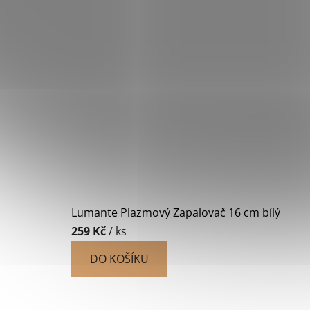
Lumante Plazmový Zapalovač 16 cm bílý
259 Kč
/ ks
DO KOŠÍKU