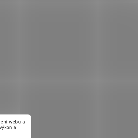
žení webu a
 výkon a