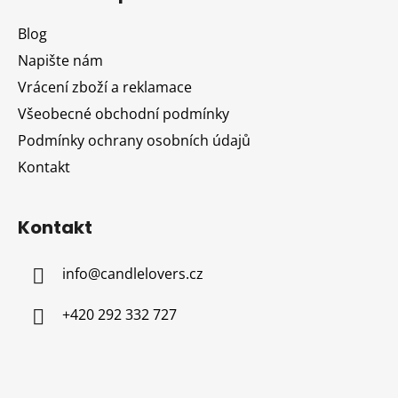
p
a
Blog
t
Napište nám
í
Vrácení zboží a reklamace
Všeobecné obchodní podmínky
Podmínky ochrany osobních údajů
Kontakt
Kontakt
info
@
candlelovers.cz
+420 292 332 727