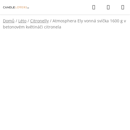
Přejít
Hledat
NÁKUP
na
KOŠÍK
obsah
Domů
/
Léto
/
Citronelly
/
Atmosphera Ely vonná svíčka 1600 g v
betonovém květináči citronela