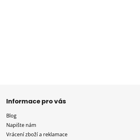
Z
á
Informace pro vás
p
a
Blog
t
Napište nám
í
Vrácení zboží a reklamace