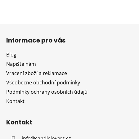
Z
á
Informace pro vás
p
a
Blog
t
Napište nám
í
Vrácení zboží a reklamace
Všeobecné obchodní podmínky
Podmínky ochrany osobních údajů
Kontakt
Kontakt
info
@
candlelovers.cz