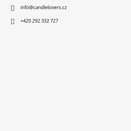
info
@
candlelovers.cz
+420 292 332 727