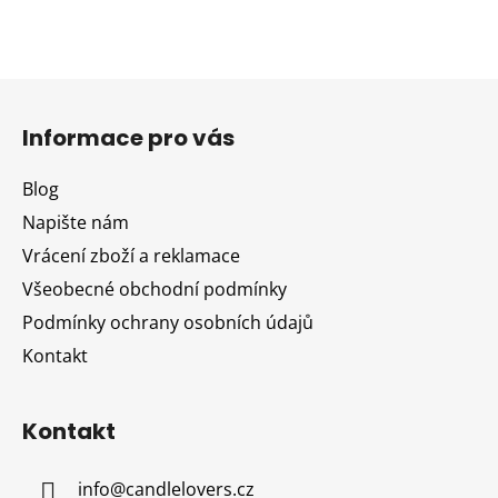
Z
á
Informace pro vás
p
a
Blog
t
Napište nám
í
Vrácení zboží a reklamace
Všeobecné obchodní podmínky
Podmínky ochrany osobních údajů
Kontakt
Kontakt
info
@
candlelovers.cz