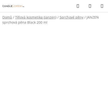
Přejít
Hledat
NÁKUP
na
KOŠÍK
obsah
Domů
/
Tělová kosmetika (Janzen)
/
Sprchové pěny
/
JANZEN
sprchová pěna Black 200 ml