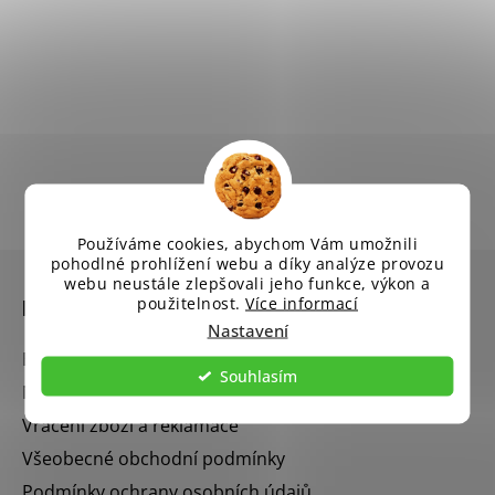
Používáme cookies, abychom Vám umožnili
Z
pohodlné prohlížení webu a díky analýze provozu
á
webu neustále zlepšovali jeho funkce, výkon a
Informace pro vás
použitelnost.
Více informací
p
Nastavení
a
Blog
t
Souhlasím
Napište nám
í
Vrácení zboží a reklamace
Všeobecné obchodní podmínky
Podmínky ochrany osobních údajů