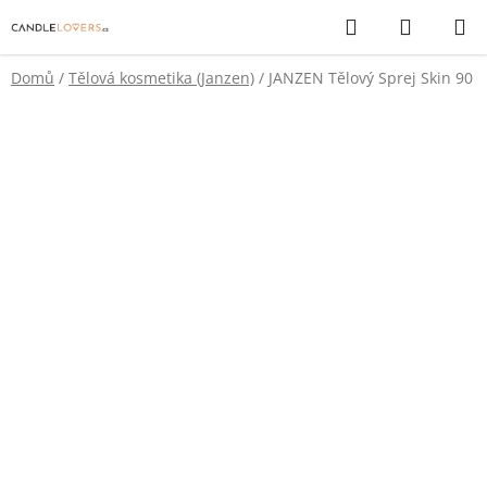
Přejít
Hledat
NÁKUP
na
KOŠÍK
obsah
Domů
/
Tělová kosmetika (Janzen)
/
JANZEN Tělový Sprej Skin 90