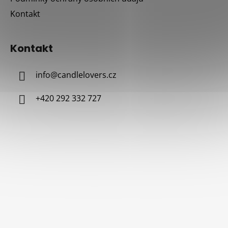
Kontakt
Kontakt
info
@
candlelovers.cz
+420 292 332 727