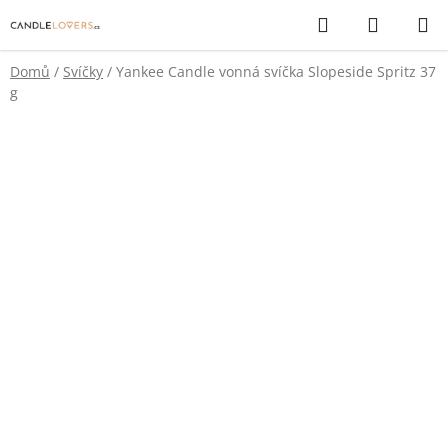
Přejít
Hledat
NÁKUP
na
KOŠÍK
obsah
Domů
/
Svíčky
/
Yankee Candle vonná svíčka Slopeside Spritz 37
g