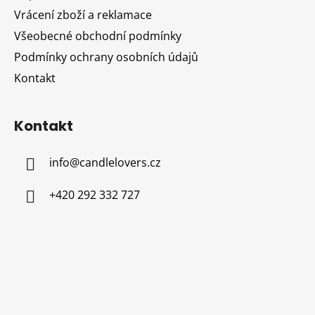
í
Vrácení zboží a reklamace
Všeobecné obchodní podmínky
Podmínky ochrany osobních údajů
Kontakt
Kontakt
info
@
candlelovers.cz
+420 292 332 727