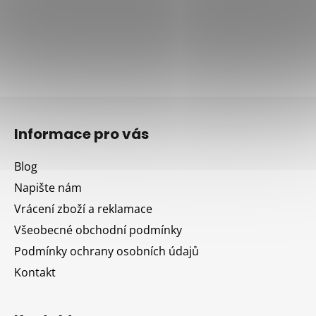
Z
á
Informace pro vás
p
a
Blog
t
Napište nám
í
Vrácení zboží a reklamace
Všeobecné obchodní podmínky
Podmínky ochrany osobních údajů
Kontakt