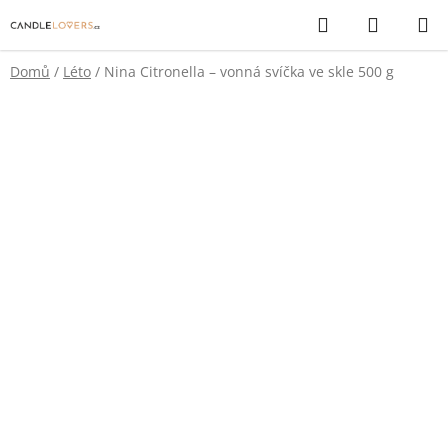
Přejít
Hledat
NÁKUP
na
KOŠÍK
obsah
Domů
/
Léto
/
Nina Citronella – vonná svíčka ve skle 500 g