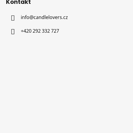
Kontakt
info
@
candlelovers.cz
+420 292 332 727