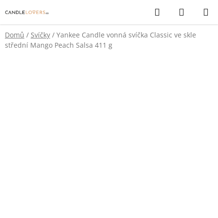
Přejít
Hledat
NÁKUP
na
KOŠÍK
obsah
Domů
/
Svíčky
/
Yankee Candle vonná svíčka Classic ve skle
střední Mango Peach Salsa 411 g