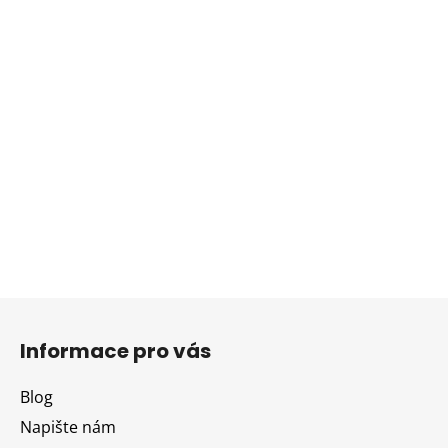
Z
á
Informace pro vás
p
a
Blog
t
Napište nám
í