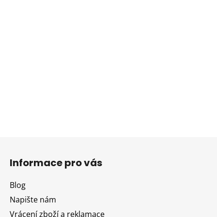
Z
á
Informace pro vás
p
a
Blog
t
Napište nám
í
Vrácení zboží a reklamace