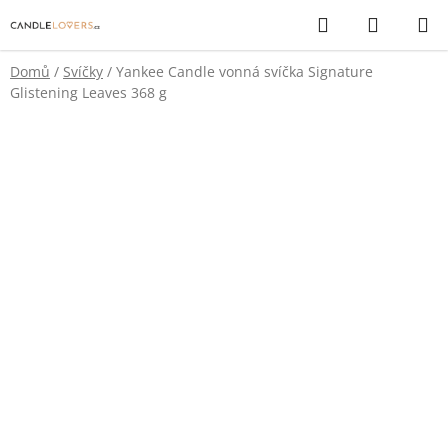
Přejít
Hledat
NÁKUP
na
KOŠÍK
obsah
Domů
/
Svíčky
/
Yankee Candle vonná svíčka Signature
Glistening Leaves 368 g