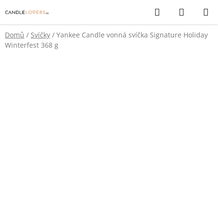
Přejít
Hledat
NÁKUP
na
KOŠÍK
obsah
Domů
/
Svíčky
/
Yankee Candle vonná svíčka Signature Holiday
Winterfest 368 g