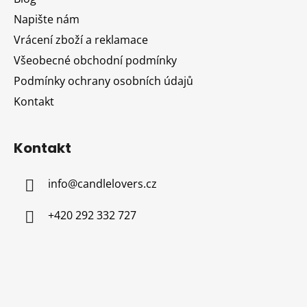
t
Napište nám
í
Vrácení zboží a reklamace
Všeobecné obchodní podmínky
Podmínky ochrany osobních údajů
Kontakt
Kontakt
info
@
candlelovers.cz
+420 292 332 727