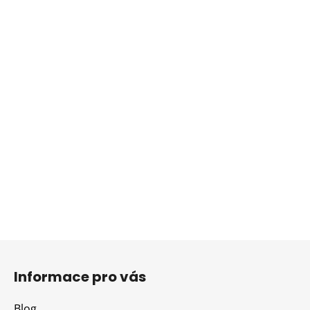
Z
á
Informace pro vás
p
a
Blog