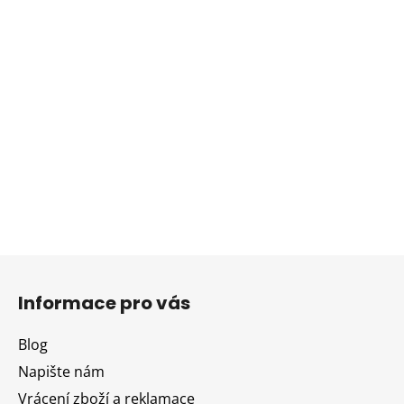
Z
á
Informace pro vás
p
a
Blog
t
Napište nám
í
Vrácení zboží a reklamace