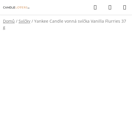
Přejít
Hledat
NÁKUP
na
KOŠÍK
obsah
Domů
/
Svíčky
/
Yankee Candle vonná svíčka Vanilla Flurries 37
g