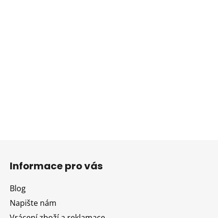
Z
á
Informace pro vás
p
a
Blog
t
Napište nám
í
Vrácení zboží a reklamace