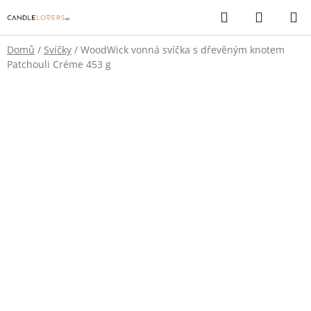
Přejít
Hledat
NÁKUP
na
KOŠÍK
obsah
Domů
/
Svíčky
/
WoodWick vonná svíčka s dřevěným knotem
Patchouli Créme 453 g