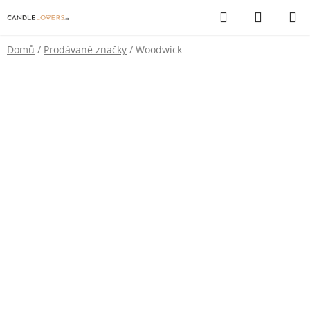
Přejít
Hledat
NÁKUP
na
KOŠÍK
obsah
Domů
/
Prodávané značky
/
Woodwick