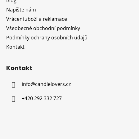
Blog
t
Napište nám
í
Vrácení zboží a reklamace
Všeobecné obchodní podmínky
Podmínky ochrany osobních údajů
Kontakt
Kontakt
info
@
candlelovers.cz
+420 292 332 727