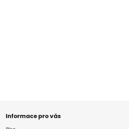
Z
á
Informace pro vás
p
a