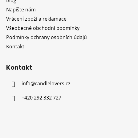
Blog
t
Napište nám
í
Vrácení zboží a reklamace
Všeobecné obchodní podmínky
Podmínky ochrany osobních údajů
Kontakt
Kontakt
info
@
candlelovers.cz
+420 292 332 727