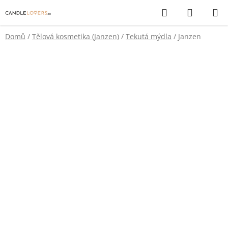
Přejít
Hledat
NÁKUP
na
KOŠÍK
obsah
Domů
/
Tělová kosmetika (Janzen)
/
Tekutá mýdla
/
Janzen