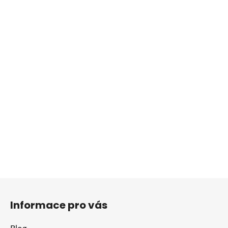
Z
á
Informace pro vás
p
a