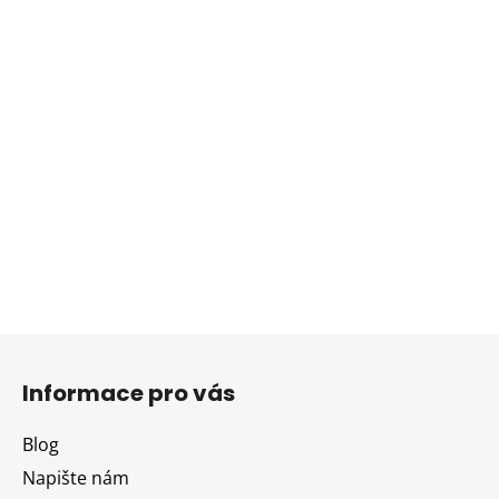
Z
á
Informace pro vás
p
a
Blog
t
Napište nám
í