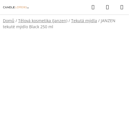
Přejít
Hledat
NÁKUP
na
KOŠÍK
obsah
Domů
/
Tělová kosmetika (Janzen)
/
Tekutá mýdla
/
JANZEN
tekuté mýdlo Black 250 ml