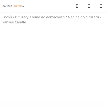
Přejít
Hledat
NÁKUP
na
KOŠÍK
obsah
Domů
/
Difuzéry a vůně do domácnosti
/
Náplně do difuzérů
/
Yankee Candle