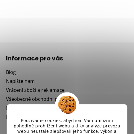
Z
á
Informace pro vás
p
a
Blog
t
Napište nám
í
Vrácení zboží a reklamace
Všeobecné obchodní podmínky
Podmínky ochrany osobních údajů
Kontakt
Používáme cookies, abychom Vám umožnili
pohodlné prohlížení webu a díky analýze provozu
webu neustále zlepšovali jeho funkce, výkon a