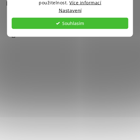
Kontakt
použitelnost.
Více informací
Nastavení
info
@
candlelovers.cz
Souhlasím
+420 292 332 727