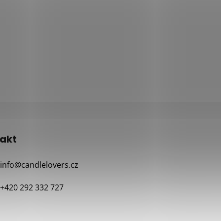
akt
info
@
candlelovers.cz
+420 292 332 727