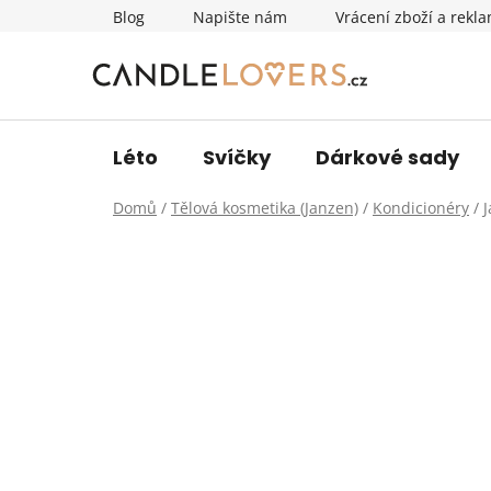
Přejít
Blog
Napište nám
Vrácení zboží a rekl
na
obsah
Léto
Svíčky
Dárkové sady
Domů
/
Tělová kosmetika (Janzen)
/
Kondicionéry
/