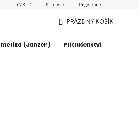
CZK
Přihlášení
Registrace
y osobních údajů
Kontakt
PRÁZDNÝ KOŠÍK
NÁKUPNÍ
KOŠÍK
smetika (Janzen)
Příslušenství