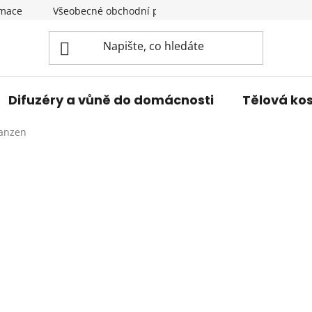
amace
Všeobecné obchodní podmínky
Podmínky ochran
Difuzéry a vůně do domácnosti
Tělová ko
Janzen