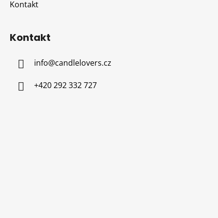
Kontakt
Kontakt
info
@
candlelovers.cz
+420 292 332 727