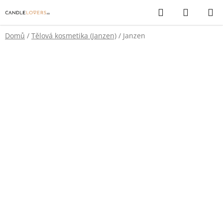
Přejít
Hledat
NÁKUP
na
KOŠÍK
obsah
Domů
/
Tělová kosmetika (Janzen)
/
Janzen