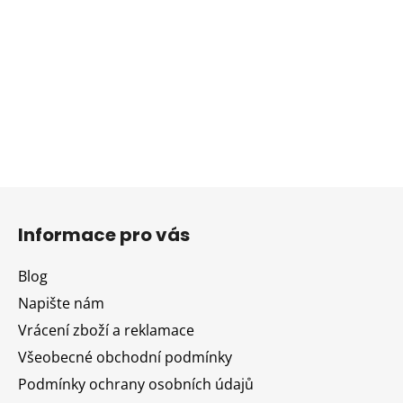
Z
á
Informace pro vás
p
a
Blog
t
Napište nám
í
Vrácení zboží a reklamace
Všeobecné obchodní podmínky
Podmínky ochrany osobních údajů