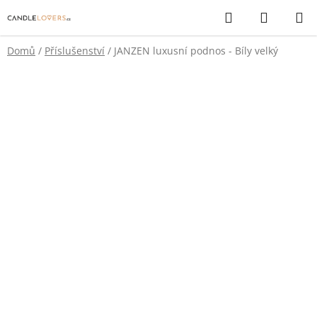
Přejít
Hledat
NÁKUP
na
KOŠÍK
obsah
Domů
/
Příslušenství
/
JANZEN luxusní podnos - Bíly velký