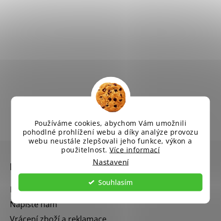
Používáme cookies, abychom Vám umožnili
pohodlné prohlížení webu a díky analýze provozu
webu neustále zlepšovali jeho funkce, výkon a
Z
použitelnost.
Více informací
á
Nastavení
Informace pro vás
p
a
Souhlasím
Blog
t
Napište nám
í
Vrácení zboží a reklamace