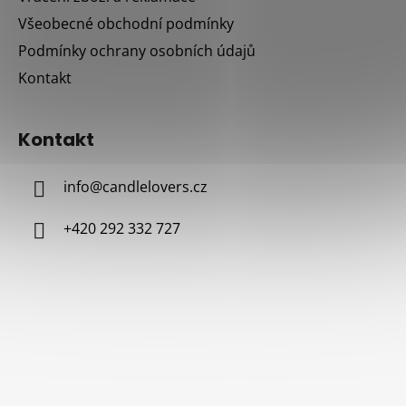
Všeobecné obchodní podmínky
Podmínky ochrany osobních údajů
Kontakt
Kontakt
info
@
candlelovers.cz
+420 292 332 727