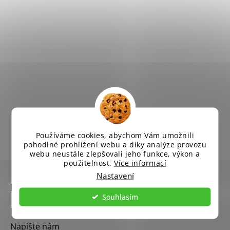
Používáme cookies, abychom Vám umožnili
pohodlné prohlížení webu a díky analýze provozu
webu neustále zlepšovali jeho funkce, výkon a
Z
použitelnost.
Více informací
Nastavení
á
Informace pro vás
p
Souhlasím
a
Blog
t
Napište nám