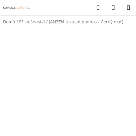
Přejít
Hledat
NÁKUP
na
KOŠÍK
obsah
Domů
/
Příslušenství
/
JANZEN luxusní podnos - Černý malý