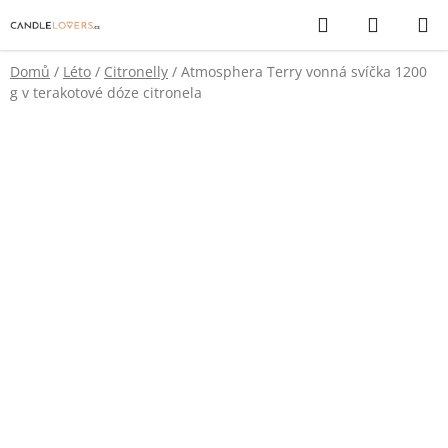
Přejít
Hledat
NÁKUP
na
KOŠÍK
obsah
Domů
/
Léto
/
Citronelly
/
Atmosphera Terry vonná svíčka 1200
g v terakotové dóze citronela