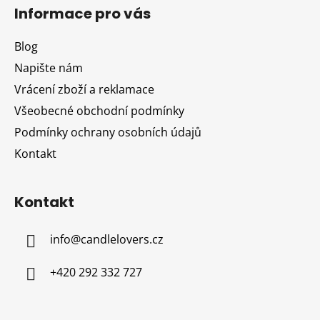
á
Informace pro vás
p
a
Blog
t
Napište nám
í
Vrácení zboží a reklamace
Všeobecné obchodní podmínky
Podmínky ochrany osobních údajů
Kontakt
Kontakt
info
@
candlelovers.cz
+420 292 332 727