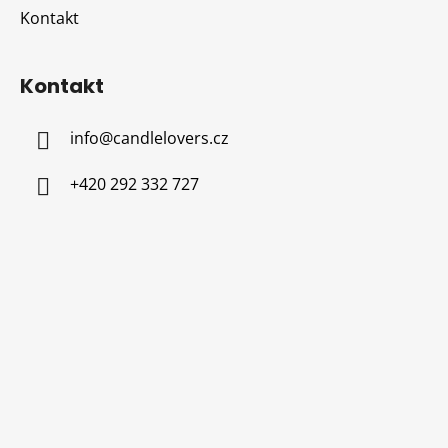
Kontakt
Kontakt
info
@
candlelovers.cz
+420 292 332 727