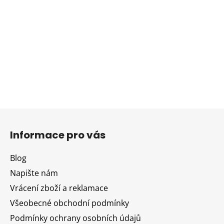
Z
á
Informace pro vás
p
a
Blog
t
Napište nám
í
Vrácení zboží a reklamace
Všeobecné obchodní podmínky
Podmínky ochrany osobních údajů