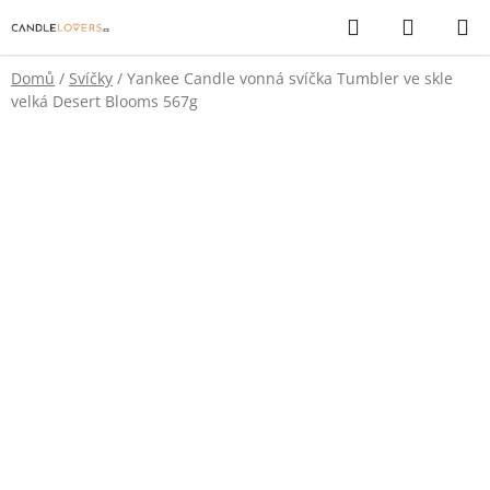
Přejít
Hledat
NÁKUP
na
KOŠÍK
obsah
Domů
/
Svíčky
/
Yankee Candle vonná svíčka Tumbler ve skle
velká Desert Blooms 567g