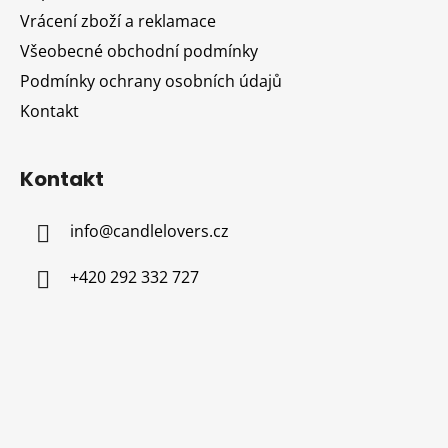
í
Vrácení zboží a reklamace
Všeobecné obchodní podmínky
Podmínky ochrany osobních údajů
Kontakt
Kontakt
info
@
candlelovers.cz
+420 292 332 727