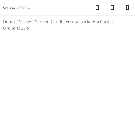
Přejít
Hledat
NÁKUP
na
KOŠÍK
obsah
Domů
/
Svíčky
/
Yankee Candle vonná svíčka Enchanted
Orchard 37 g