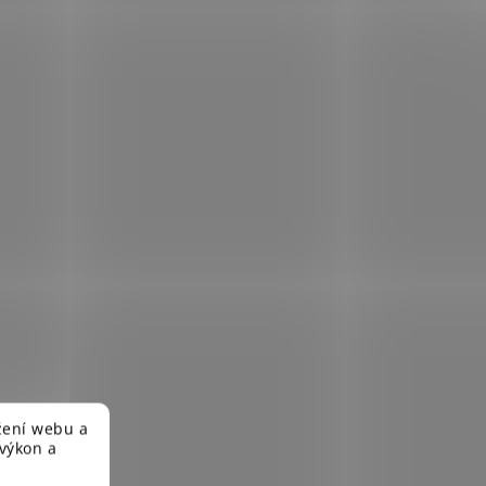
žení webu a
 výkon a