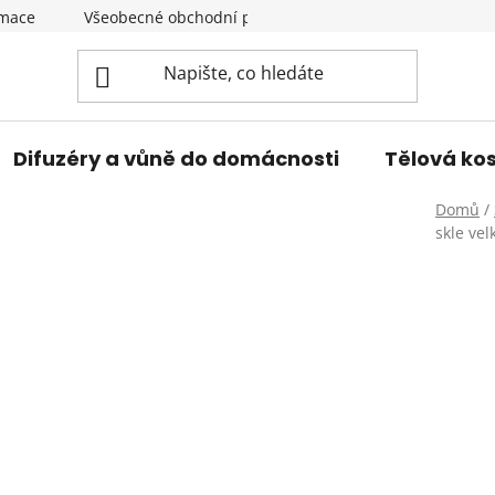
amace
Všeobecné obchodní podmínky
Podmínky ochran
Difuzéry a vůně do domácnosti
Tělová ko
Domů
/
skle ve