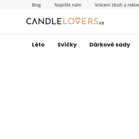
Přejít
Blog
Napište nám
Vrácení zboží a rekl
na
obsah
Léto
Svíčky
Dárkové sady