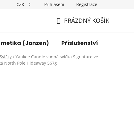
CZK
Přihlášení
Registrace
y osobních údajů
Kontakt
PRÁZDNÝ KOŠÍK
NÁKUPNÍ
KOŠÍK
smetika (Janzen)
Příslušenství
Svíčky
/
Yankee Candle vonná svíčka Signature ve
lká North Pole Hideaway 567g