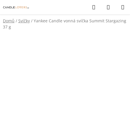
Přejít
Hledat
NÁKUP
na
KOŠÍK
obsah
Domů
/
Svíčky
/
Yankee Candle vonná svíčka Summit Stargazing
37 g