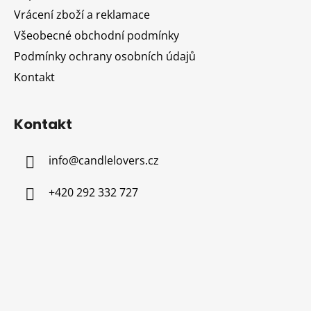
í
Vrácení zboží a reklamace
Všeobecné obchodní podmínky
Podmínky ochrany osobních údajů
Kontakt
Kontakt
info
@
candlelovers.cz
+420 292 332 727