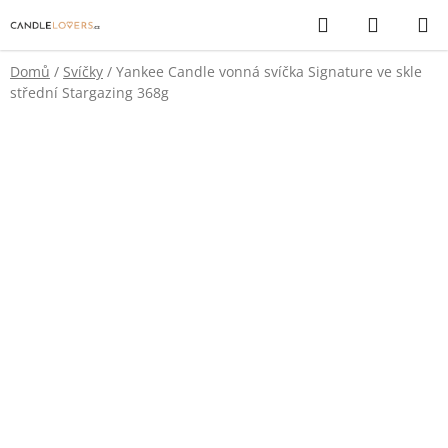
Přejít
Hledat
NÁKUP
na
KOŠÍK
obsah
Domů
/
Svíčky
/
Yankee Candle vonná svíčka Signature ve skle
střední Stargazing 368g