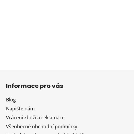
Z
á
Informace pro vás
p
a
Blog
t
Napište nám
í
Vrácení zboží a reklamace
Všeobecné obchodní podmínky