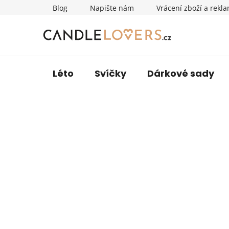
Přejít
Blog
Napište nám
Vrácení zboží a rekl
na
obsah
Léto
Svíčky
Dárkové sady