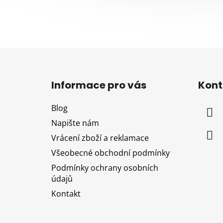
Z
á
Informace pro vás
Kont
p
a
Blog
t
Napište nám
í
Vrácení zboží a reklamace
Všeobecné obchodní podmínky
Podmínky ochrany osobních
údajů
Kontakt