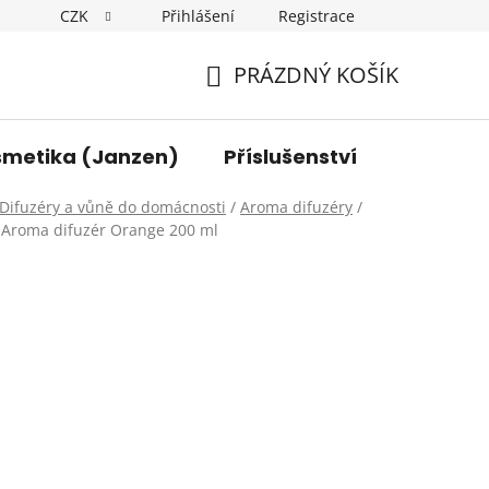
CZK
Přihlášení
Registrace
y osobních údajů
Kontakt
PRÁZDNÝ KOŠÍK
NÁKUPNÍ
KOŠÍK
smetika (Janzen)
Příslušenství
Difuzéry a vůně do domácnosti
/
Aroma difuzéry
/
Aroma difuzér Orange 200 ml