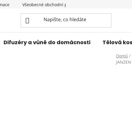
amace
Všeobecné obchodní podmínky
Podmínky ochran
Difuzéry a vůně do domácnosti
Tělová ko
Domů
/
JANZEN 