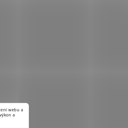
žení webu a
 výkon a