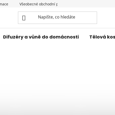
amace
Všeobecné obchodní podmínky
Podmínky ochran
Difuzéry a vůně do domácnosti
Tělová ko