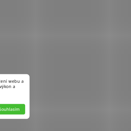
žení webu a
 výkon a
Souhlasím