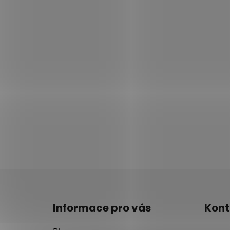
Z
á
Informace pro vás
Kont
p
a