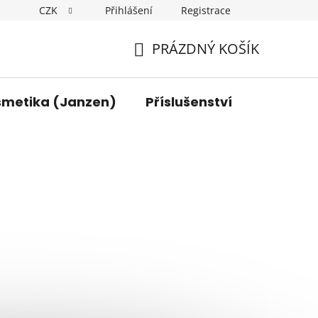
CZK
Přihlášení
Registrace
y osobních údajů
Kontakt
PRÁZDNÝ KOŠÍK
NÁKUPNÍ
KOŠÍK
smetika (Janzen)
Příslušenství