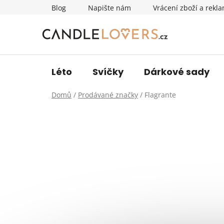
Přejít
Blog
Napište nám
Vrácení zboží a rekl
na
obsah
Léto
Svíčky
Dárkové sady
Domů
/
Prodávané značky
/
Flagrante