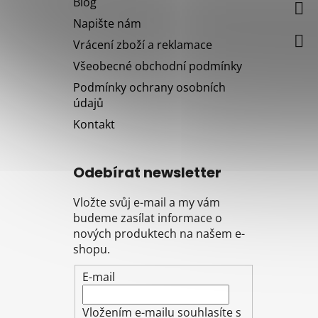
Blog
t
Napište nám
í
Vrácení zboží a reklamace
Všeobecné obchodní podmínky
Podmínky ochrany osobních
údajů
Kontakt
Odebírat newsletter
Vložte svůj e-mail a my vám
budeme zasílat informace o
nových produktech na našem e-
shopu.
E-mail
Vložením e-mailu souhlasíte s