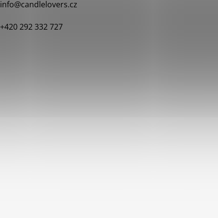
info
@
candlelovers.cz
+420 292 332 727