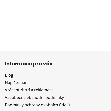
Z
á
Informace pro vás
p
a
Blog
t
Napište nám
í
Vrácení zboží a reklamace
Všeobecné obchodní podmínky
Podmínky ochrany osobních údajů