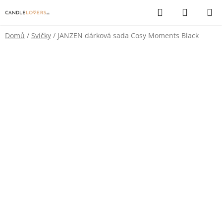
Přejít
Hledat
NÁKUP
na
KOŠÍK
obsah
Domů
/
Svíčky
/
JANZEN dárková sada Cosy Moments Black