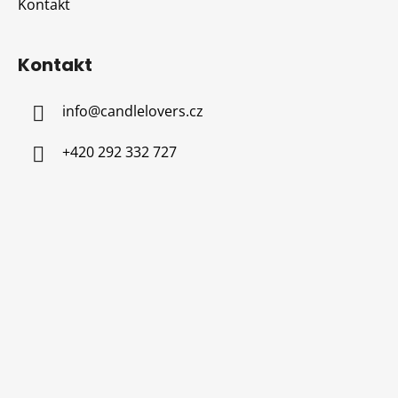
Kontakt
Kontakt
info
@
candlelovers.cz
+420 292 332 727