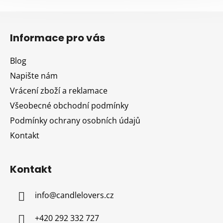
Z
á
Informace pro vás
p
a
Blog
t
Napište nám
í
Vrácení zboží a reklamace
Všeobecné obchodní podmínky
Podmínky ochrany osobních údajů
Kontakt
Kontakt
info
@
candlelovers.cz
+420 292 332 727