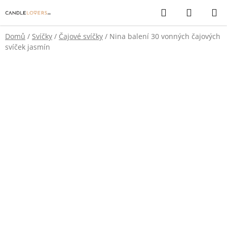
Přejít
Hledat
NÁKUP
na
KOŠÍK
obsah
Domů
/
Svíčky
/
Čajové svíčky
/
Nina balení 30 vonných čajových
svíček jasmín