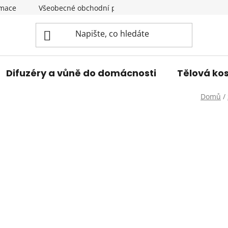
amace
Všeobecné obchodní podmínky
Podmínky ochran
Difuzéry a vůně do domácnosti
Tělová ko
Domů
/