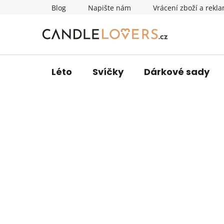
Přejít
Blog
Napište nám
Vrácení zboží a rekl
na
obsah
Léto
Svíčky
Dárkové sady