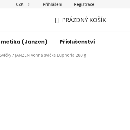
CZK
Přihlášení
Registrace
y osobních údajů
Kontakt
PRÁZDNÝ KOŠÍK
NÁKUPNÍ
KOŠÍK
smetika (Janzen)
Příslušenství
Svíčky
/
JANZEN vonná svíčka Euphoria 280 g