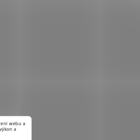
žení webu a
 výkon a