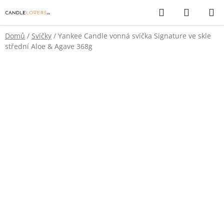
Přejít
Hledat
NÁKUP
na
KOŠÍK
obsah
Domů
/
Svíčky
/
Yankee Candle vonná svíčka Signature ve skle
střední Aloe & Agave 368g