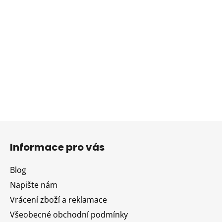
Z
á
Informace pro vás
p
a
Blog
t
Napište nám
í
Vrácení zboží a reklamace
Všeobecné obchodní podmínky