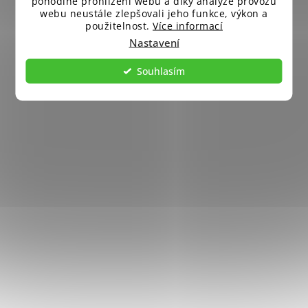
pohodlné prohlížení webu a díky analýze provozu
webu neustále zlepšovali jeho funkce, výkon a
použitelnost.
Více informací
Nastavení
Souhlasím