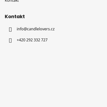
Kontakt
Kontakt
info
@
candlelovers.cz
+420 292 332 727