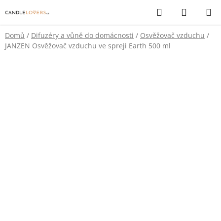
Přejít
Hledat
NÁKUP
na
KOŠÍK
obsah
Domů
/
Difuzéry a vůně do domácnosti
/
Osvěžovač vzduchu
/
JANZEN Osvěžovač vzduchu ve spreji Earth 500 ml