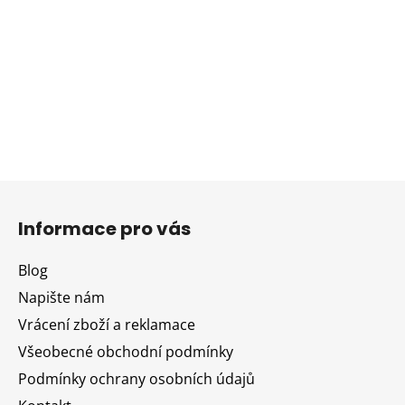
Z
á
Informace pro vás
p
a
Blog
t
Napište nám
í
Vrácení zboží a reklamace
Všeobecné obchodní podmínky
Podmínky ochrany osobních údajů